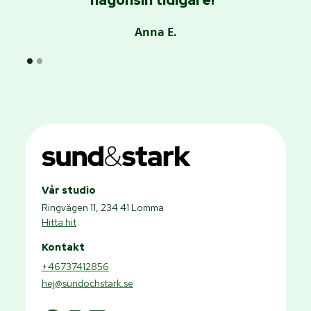
någonsin tidigare!"
Anna E.
Vår studio
Ringvägen 11, 234 41 Lomma
Hitta hit
Kontakt
+46737412856
hej@sundochstark.se