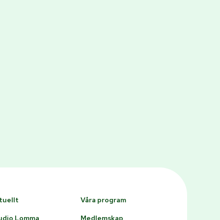
tuellt
Våra program
udio Lomma
Medlemskap