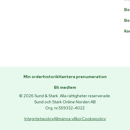
Bo
Bo
Ko
Min orderhistorik
Hantera prenumeration
Bli medlem
© 2026 Sund & Stark. Alla rättigheter reserverade.
Sund och Stark Online Norden AB
Org. nr.559332-4022
Integritetspolicy
Allmänna villkor
Cookiepolicy