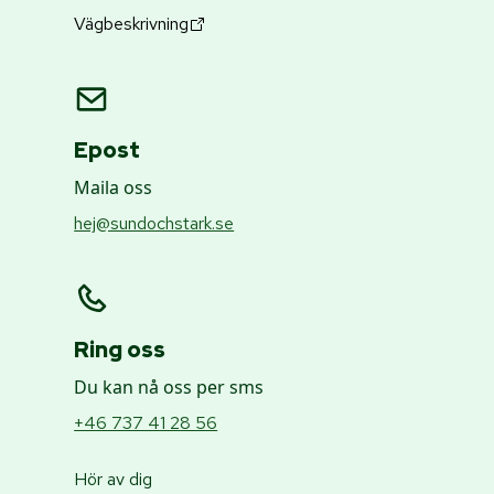
Vägbeskrivning
Epost
Maila oss
hej@sundochstark.se
Ring oss
Du kan nå oss per sms
+46 737 41 28 56
Hör av dig