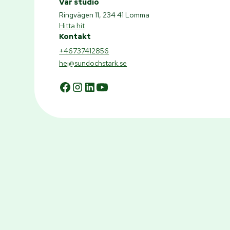
Vår studio
Ringvägen 11, 234 41 Lomma
Hitta hit
Kontakt
+46737412856
hej@sundochstark.se