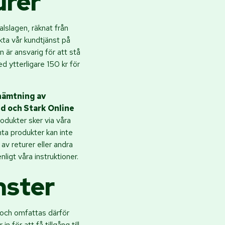
urer
alslagen, räknat från
ta vår kundtjänst på
 är ansvarig för att stå
d ytterligare 150 kr för
phämtning av
nd och Stark Online
rodukter sker via våra
mta produkter kan inte
av returer eller andra
igt våra instruktioner.
nster
n och omfattas därför
 för att få tillgång till