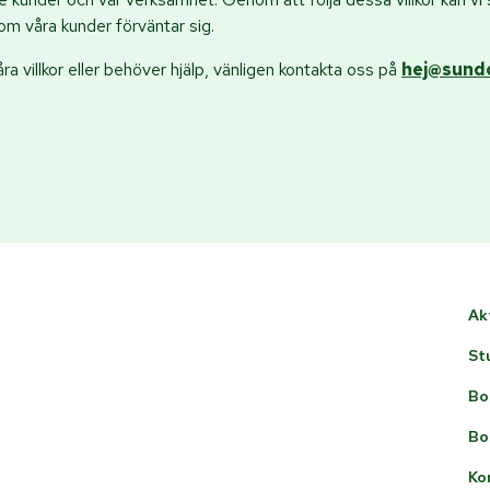
som våra kunder förväntar sig.
a villkor eller behöver hjälp, vänligen kontakta oss på
hej@sundo
Ak
St
Bo
Bo
Ko