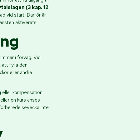
talslagen (3 kap. 12
d vid start. Därför är
jänsten aktiverats.
ing
immar i förväg. Vid
 att fylla den
kor eller andra
ng eller kompensation
eller en kurs anses
förberedelsevecka inte
v