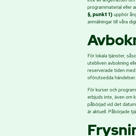
programmaterial eller an
§, punkt 1)
upphör ånge
anmälningar till våra di
Avbokn
För lokala tjänster, så
utebliven avbokning elle
reserverade tiden med a
oförutsedda händelser.
För kurser och program,
erbjuds inte, även om k
påbörjad vid det datum
är aktuell. Påbörjade tj
Frysni