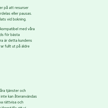
er på att resurser
rdelas eller pausas.
ats vid bokning.
är kompatibel med våra
ds för bästa
ara är detta kundens
r fullt ut på äldre
Våra tjänster och
m inte kan återanvändas
pa rättvisa och
kerställa att vi