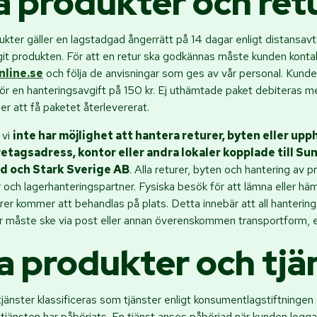
a produkter och ret
ukter gäller en lagstadgad ångerrätt på 14 dagar enligt distansavt
t produkten. För att en retur ska godkännas måste kunden kontak
line.se
och följa de anvisningar som ges av vår personal. Kunden
för en hanteringsavgift på 150 kr. Ej uthämtade paket debiteras me
er att få paketet återlevererat.
 vi
inte har möjlighet att hantera returer, byten eller up
etagsadress, kontor eller andra lokaler kopplade till Su
d och Stark Sverige AB
. Alla returer, byten och hantering av p
 och lagerhanteringspartner. Fysiska besök för att lämna eller hä
rer kommer att behandlas på plats. Detta innebär att all hantering 
r måste ske via post eller annan överenskommen transportform, enl
la produkter och tjä
tjänster klassificeras som tjänster enligt konsumentlagstiftninge
jänsten har påbörjats. En tjänst anses påbörjad när kunden loggar in