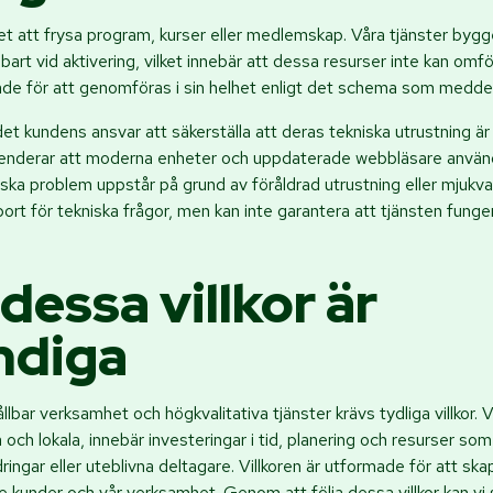
het att frysa program, kurser eller medlemskap. Våra tjänster bygg
art vid aktivering, vilket innebär att dessa resurser inte kan omfö
ade för att genomföras i sin helhet enligt det schema som meddel
r det kundens ansvar att säkerställa att deras tekniska utrustning 
menderar att moderna enheter och uppdaterade webbläsare använ
iska problem uppstår på grund av föråldrad utrustning eller mjukv
ort för tekniska frågor, men kan inte garantera att tjänsten fungera
dessa villkor är
ndiga
ållbar verksamhet och högkvalitativa tjänster krävs tydliga villkor. 
a och lokala, innebär investeringar i tid, planering och resurser so
ingar eller uteblivna deltagare. Villkoren är utformade för att ska
 kunder och vår verksamhet. Genom att följa dessa villkor kan vi sä