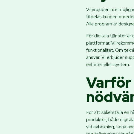
Vi erbjuder inte möjlig
tilldelas kunden omedelb
Alla program är design
För digitala tjänster ä
plattformar. Vi rekom
funktionalitet. Om tekn
ansvar. Vi erbjuder supp
enheter eller system.
Varför 
nödvä
För att säkerställa en h
produkter, både digital
vid avbokning, sena ändr
förutsägbarhet för både