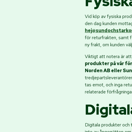
Fysisk
Vid köp av fysiska prod
den dag kunden mottagi
hej@sundochstarkon
för returfrakten, samt 
ny frakt, om kunden välj
Viktigt att notera är att
produkter på vår för
Norden AB eller Sun
tredjepartsleverantörer
tas emot, och inga retu
relaterade förfrågninga
Digita
Digitala produkter och 
inte av ångerrätten om t