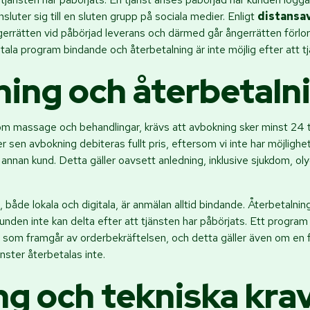
sluter sig till en sluten grupp på sociala medier. Enligt
distansav
rrätten vid påbörjad leverans och därmed går ångerrätten förlora
gitala program bindande och återbetalning är inte möjlig efter att t
ing och återbetaln
som massage och behandlingar, krävs att avbokning sker minst 24 t
r sen avbokning debiteras fullt pris, eftersom vi inte har möjlighet
nnan kund. Detta gäller oavsett anledning, inklusive sjukdom, olyc
 både lokala och digitala, är anmälan alltid bindande. Återbetalni
unden inte kan delta efter att tjänsten har påbörjats. Ett program 
 som framgår av orderbekräftelsen, och detta gäller även om en 
änster återbetalas inte.
ng och tekniska kra