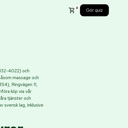
0
Gör quiz
332-4022) och
r, såsom massage och
54), Ringvägen 11,
föra köp via vår
åra tjänster och
v svensk lag, inklusive