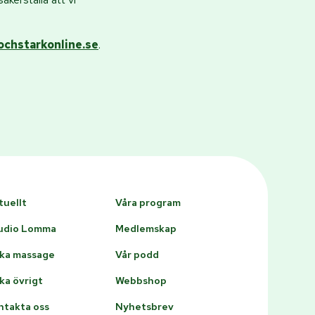
chstarkonline.se
.
tuellt
Våra program
udio Lomma
Medlemskap
ka massage
Vår podd
ka övrigt
Webbshop
ntakta oss
Nyhetsbrev