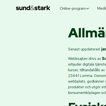
Online-program
Medl
Allmä
Senast uppdaterad:
ja
Webbsajten drivs av
S
erbjuder digitala tjän
kurser, tillhandahålls av
23441 Lomma. Genom att
webbplats, godkänner du
produkter och utgör ett
konsumentköplagen och