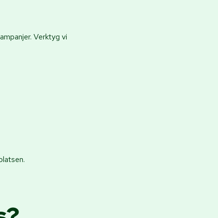
ampanjer. Verktyg vi
platsen.
s?