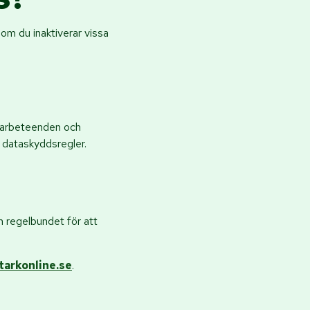
 om du inaktiverar vissa
ndarbeteenden och
a dataskyddsregler.
n regelbundet för att
arkonline.se
.