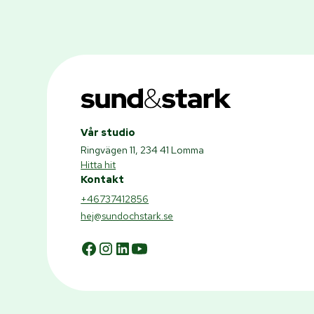
Vår studio
Ringvägen 11, 234 41 Lomma
Hitta hit
Kontakt
+46737412856
hej@sundochstark.se