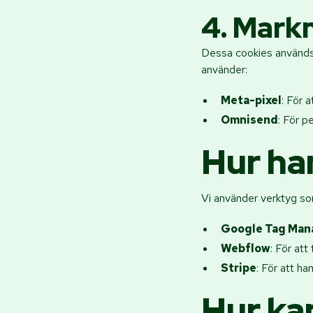
4. Mark
Dessa cookies används 
använder:
Meta-pixel
: För 
Omnisend
: För p
Hur ha
Vi använder verktyg so
Google Tag Man
Webflow
: För at
Stripe
: För att ha
Hur ka