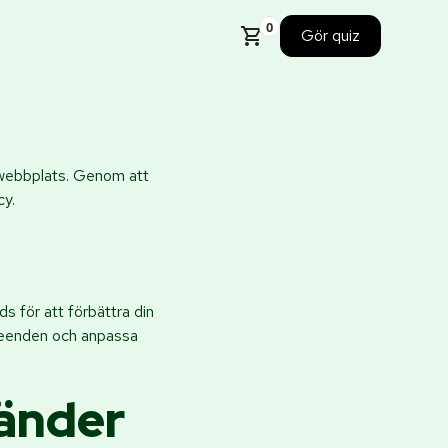
0
Gör quiz
r webbplats. Genom att
cy.
s för att förbättra din
eteenden och anpassa
vänder