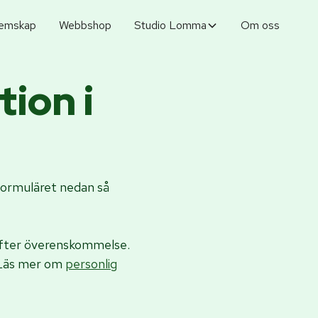
emskap
Webbshop
Studio Lomma
Om oss
ion i
i formuläret nedan så
 efter överenskommelse.
! Läs mer om
personlig