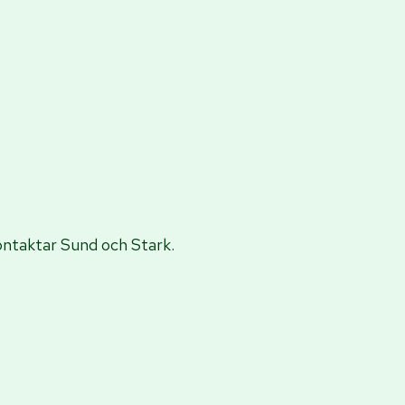
kontaktar Sund och Stark.
 bara träning och hälsa - det är ett förhållningssätt till