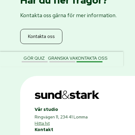
Har du fler frågor?
stärkande pilatesklasser för ökad kroppskontroll och sta
till massage, och för de små erbjuder vi dansglädje ge
Kontakta oss gärna för mer information.
Kontakta oss
GÖR QUIZ
GRANSKA VAL
KONTAKTA OSS
Vår studio
Ringvägen 11, 234 41 Lomma
Hitta hit
Kontakt