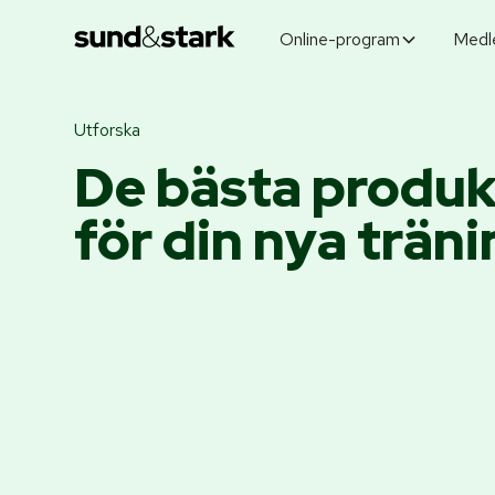
Online-program
Medl
Utforska
De bästa produ
för din nya trän