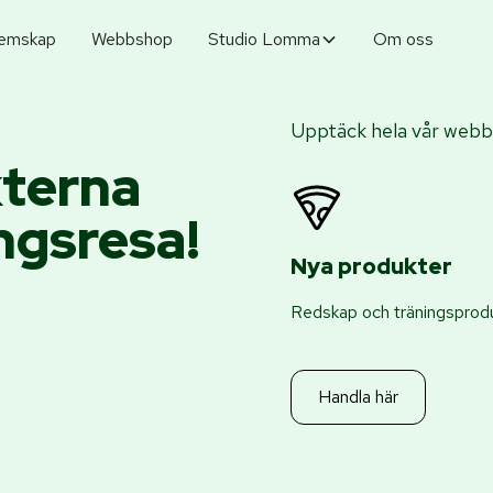
emskap
Webbshop
Studio Lomma
Om oss
Upptäck hela vår webbs
kterna
ingsresa!
Nya produkter
Redskap och träningsprodu
Handla här