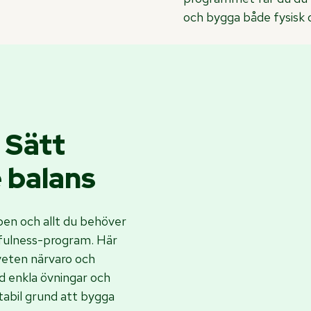
och bygga både fysisk 
 Sätt
e balans
pen och allt du behöver
fulness-program. Här
veten närvaro och
 enkla övningar och
tabil grund att bygga