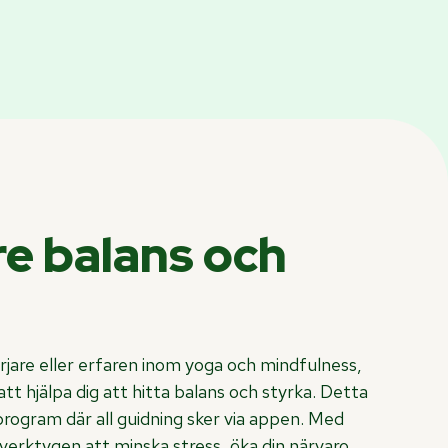
re balans och
jare eller erfaren inom yoga och mindfulness,
 hjälpa dig att hitta balans och styrka. Detta
program där all guidning sker via appen. Med
erktygen att minska stress, öka din närvaro