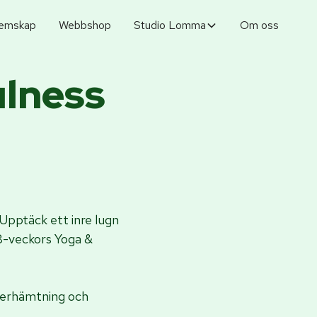
emskap
Webbshop
Studio Lomma
Om oss
ulness
 Upptäck ett inre lugn
8-veckors Yoga &
 återhämtning och