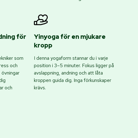
dning för
Yinyoga för en mjukare
kropp
ekniker som
I denna yogaform stannar du i varje
tress och
position i 3–5 minuter. Fokus ligger på
e övningar
avslappning, andning och att låta
dig
kroppen guida dig. Inga förkunskaper
ar och
krävs.