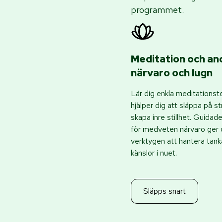
programmet.
Meditation och an
närvaro och lugn
Lär dig enkla meditationst
hjälper dig att släppa på s
skapa inre stillhet. Guidad
för medveten närvaro ger 
verktygen att hantera tank
känslor i nuet.
Släpps snart