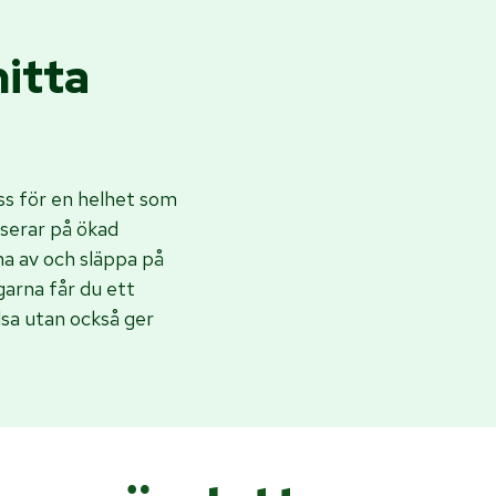
hitta
s för en helhet som
serar på ökad
pna av och släppa på
arna får du ett
lsa utan också ger