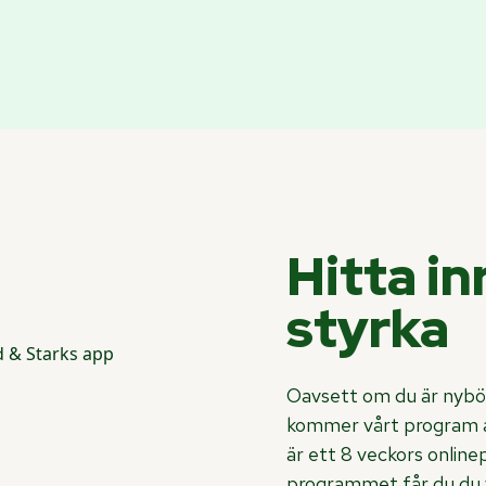
Hitta in
styrka
Oavsett om du är nybör
kommer vårt program att
är ett 8 veckors online
programmet får du du v