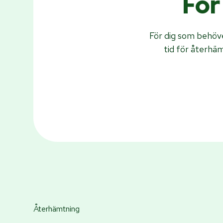
För
För dig som behöve
tid för återhä
Återhämtning