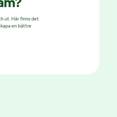
ram?
h ut. Här finns det
skapa en bättre