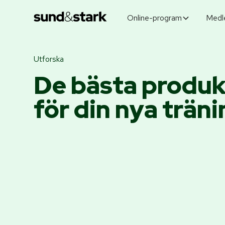
Online-program
Medl
Utforska
De bästa produ
för din nya trän