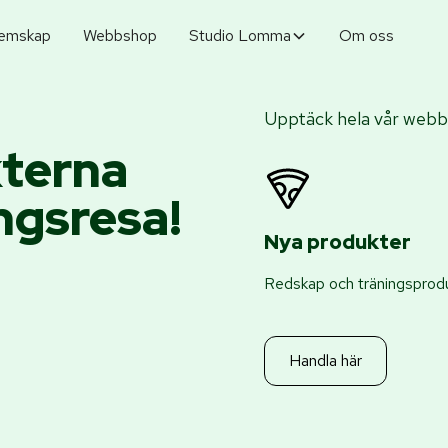
emskap
Webbshop
Studio Lomma
Om oss
Upptäck hela vår webbs
kterna
ingsresa!
Nya produkter
Redskap och träningsprodu
Handla här