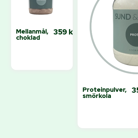
359 kr
Mellanmål,
Slut i lager
choklad
I lager
Lägg i
varukorg
3
Proteinpulver,
smörkola