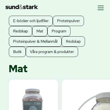
E-böcker och ljudfiler
Proteinpulver
Redskap
Mat
Program
Proteinpulver & Mellanmål
Redskap
Butik
Våra program & produkter
Mat
0%
rabatt